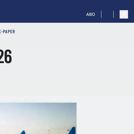
ABO
E-PAPER
26