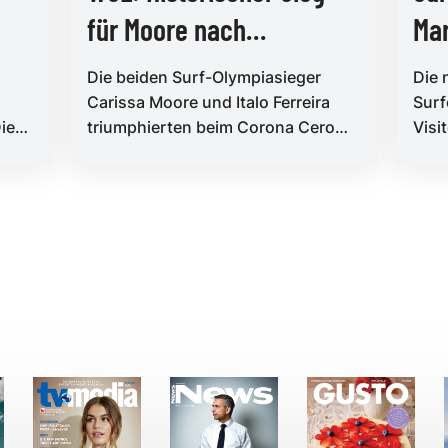
für Moore nach
Ma
Babypause
Die beiden Surf-Olympiasieger
Die 
Carissa Moore und Italo Ferreira
Surf
Die
triumphierten beim Corona Cero
Visi
igen
New Zealand Pro in Raglan und
Juni
feiert...
(Wor