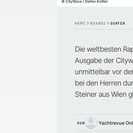
©
CityWave / Stefan Knittel
HOME
BOARDS
SURFEN
Die weltbesten Rap
Ausgabe der City
unmittelbar vor de
bei den Herren dur
Steiner aus Wien g
Yachtrevue Onl
VON