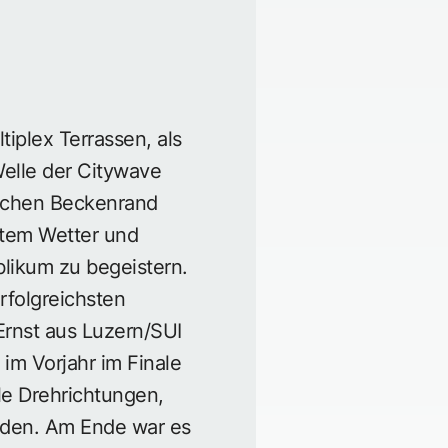
plex Terrassen, als
Welle der Citywave
lichen Beckenrand
ktem Wetter und
blikum zu begeistern.
rfolgreichsten
Ernst aus Luzern/SUI
 im Vorjahr im Finale
le Drehrichtungen,
rden. Am Ende war es