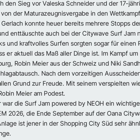
ich den Sieg vor Valeska Schneider und der 17-jäh
kt von der Maturazeugnisvergabe in den Wettkampf
Gerlach konnte heuer bereits mehrere Stopps der
und enttäuschte auch bei der Citywave Surf Jam n
cks und kraftvolles Surfen sorgten sogar für einen
s er aktuell das Maß aller Dinge ist. Im Kampf um P
burg, Robin Meier aus der Schweiz und Niki Sandh
lagabtausch. Nach dem vorzeitigen Ausscheiden 
allen Grund zur Freude. Mit seinem verspielten wie
r Robin Meier am Podest.
er war die Surf Jam powered by NEOH ein wichtig
EM 2026, die Ende September auf der Oana Cityw
Anlage ist jener in der Shopping City Süd sehr ähnl
nge.