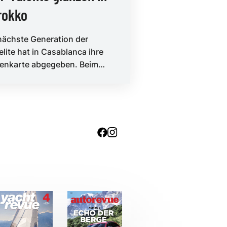
rokko
nächste Generation der
elite hat in Casablanca ihre
tenkarte abgegeben. Beim
or Pro Casablanca der WSL
ld Surf...