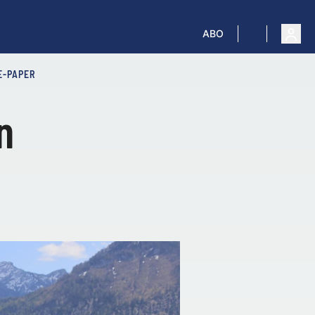
ABO
E-PAPER
n