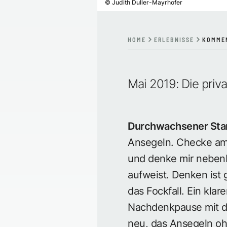
©
Judith Duller-Mayrhofer
HOME
ERLEBNISSE
KOMME
Mai 2019: Die priv
Durchwachsener Star
Ansegeln. Checke am 
und denke mir nebenb
aufweist. Denken ist 
das Fockfall. Ein kla
Nachdenkpause mit d
neu, das Ansegeln oh