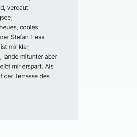
d, verdaut.
gsee;
 neues, cooles
nner Stefan Hess
st mir klar,
, lande mitunter aber
ibt mir erspart. Als
f der Terrasse des