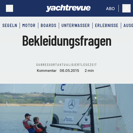
ABO
SEGELN
MOTOR
BOARDS
UNTERWASSER
ERLEBNISSE
AUS
Bekleidungsfragen
SUBRESSORT
AKTUALISIERT
LESEZEIT
Kommentar
06.05.2015
2 min