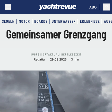
ABO
SEGELN
MOTOR
BOARDS
UNTERWASSER
ERLEBNISSE
AUS
Gemeinsamer Grenzgang
SUBRESSORT
AKTUALISIERT
LESEZEIT
Regatta
29.08.2023
3 min