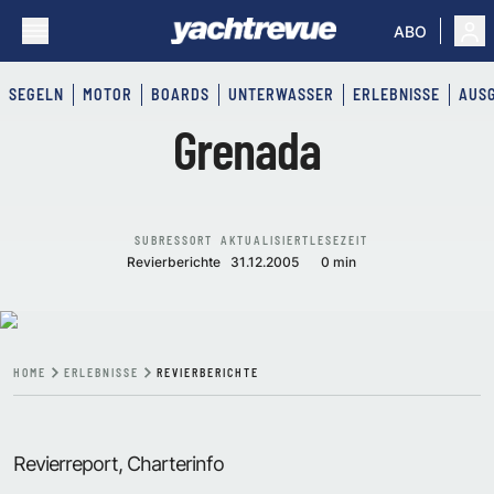
ABO
SEGELN
MOTOR
BOARDS
UNTERWASSER
ERLEBNISSE
AUS
Grenada
SUBRESSORT
AKTUALISIERT
LESEZEIT
Revierberichte
31.12.2005
0 min
HOME
ERLEBNISSE
REVIERBERICHTE
Revierreport, Charterinfo