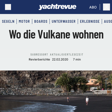
ABO
SEGELN
MOTOR
BOARDS
UNTERWASSER
ERLEBNISSE
AUS
Wo die Vulkane wohnen
SUBRESSORT
AKTUALISIERT
LESEZEIT
Revierberichte
22.02.2020
7 min