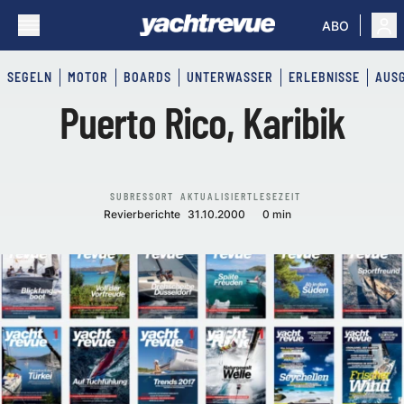
ABO
SEGELN
MOTOR
BOARDS
UNTERWASSER
ERLEBNISSE
AUS
Puerto Rico, Karibik
SUBRESSORT
AKTUALISIERT
LESEZEIT
Revierberichte
31.10.2000
0 min