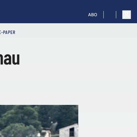
ABO
E-PAPER
nau