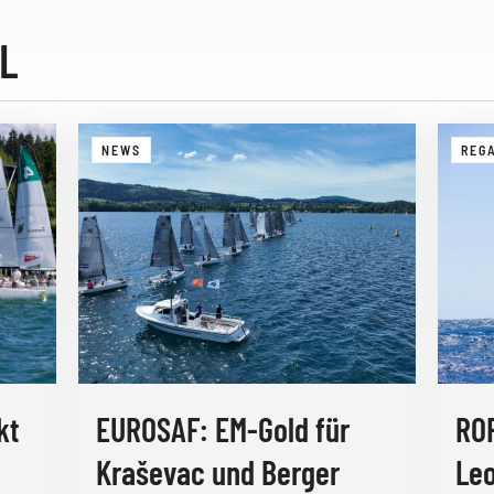
L
NEWS
REG
kt
EUROSAF: EM-Gold für
RO
Kraševac und Berger
Leo