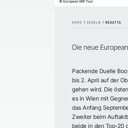
©
European MR Tour
HOME
SEGELN
REGATTA
Die neue European
Packende Duelle Boot
bis 2. April auf der 
gehen wird. Die öste
es in Wien mit Gegner
das Anfang September
Zweiter beim Auftaktb
beide in den Top-20 d