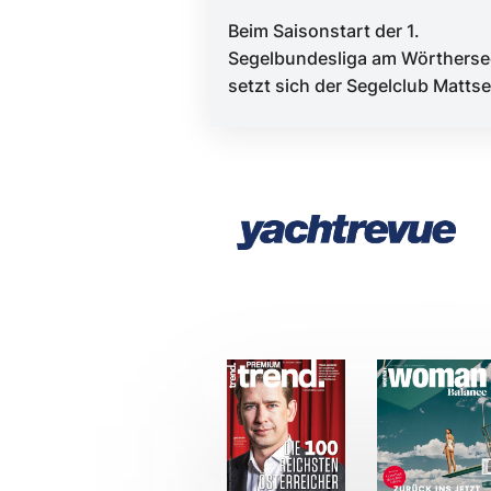
Beim Saisonstart der 1.
Segelbundesliga am Wörtherse
setzt sich der Segelclub Matts
vor dem SCTWV Achensee und
dem Burgenländis...