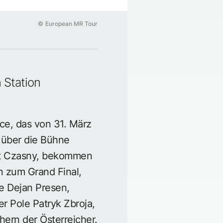
©
European MR Tour
 Station
ce, das von 31. März
r über die Bühne
mut Czasny, bekommen
n zum Grand Final,
e Dejan Presen,
r Pole Patryk Zbroja,
hern der Österreicher.