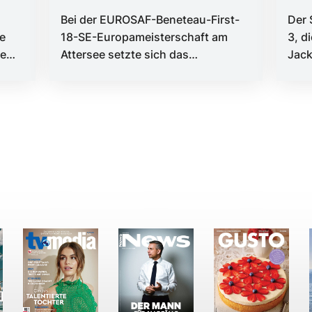
Ge
Bei der EUROSAF-Beneteau-First-
Der 
e
18-SE-Europameisterschaft am
3, d
ee
Attersee setzte sich das
Jack
slowenisch-österreichische Duo
Argo
Uroš Kraševac ...