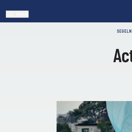
MENÜ
SEGELN
Ac